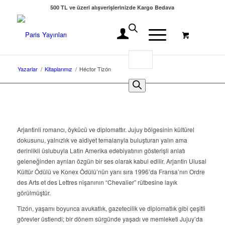
500 TL ve üzeri alışverişlerinizde Kargo Bedava
Yazarlar
/
Kitaplarımız
/
Héctor Tizón
Arjantinli romancı, öykücü ve diplomattır. Jujuy bölgesinin kültürel
dokusunu, yalnızlık ve aidiyet temalarıyla buluşturan yalın ama
derinlikli üslubuyla Latin Amerika edebiyatının gösterişli anlatı
geleneğinden ayrılan özgün bir ses olarak kabul edilir. Arjantin Ulusal
Kültür Ödülü ve Konex Ödülü’nün yanı sıra 1996’da Fransa’nın Ordre
des Arts et des Lettres nişanının “Chevalier” rütbesine layık
görülmüştür.
Tizón, yaşamı boyunca avukatlık, gazetecilik ve diplomatlık gibi çeşitli
görevler üstlendi; bir dönem sürgünde yaşadı ve memleketi Jujuy’da