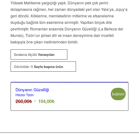
Yüksek Mahkeme yargıçlığı yaptı. Dünyanın pek çok yerini
dolaşmasına rağmen, her zaman dünyadaki yeri olan Yala’ya, Jujuy’a
geri döndü. Köklerine, memleketinin mitlerine ve efsanelerine
duyduğu bağlılık tüm eserlerine sinmiştir. Yapıtları birçok dile
çevrilmiştir. Romanları arasında Dünyanın Güzelliği (La Belleza del
Mundo), Tizón’un şiirsel dili ve insan deneyimine dair incelikli
bakışıyla öne çıkan metinlerinden biridir.
Sıralama ölçütü
Varsayılan
Görüntüle
-1 Sayfa başına ürün
Dünyanın Güzelliği
İndirim!
Héctor Tizón
Orijinal
Şu
260,00
₺
104,00
₺
fiyat:
andaki
260,00₺.
fiyat:
104,00₺.